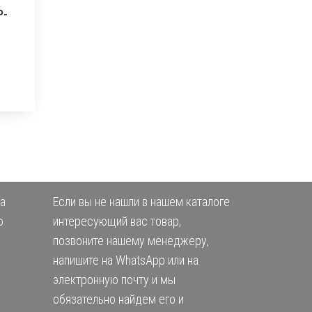
P-
а
Если вы не нашли в нашем каталоге
ю
интересующий вас товар,
позвоните нашему менеджеру,
напишите на WhatsApp или на
электронную почту и мы
обязательно найдем его и