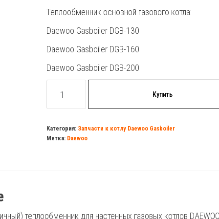
Теплообменник основной газового котла:
Daewoo Gasboiler DGB-130
Daewoo Gasboiler DGB-160
Daewoo Gasboiler DGB-200
Количество
Купить
товара
Теплообменник
основной
Категория:
Запчасти к котлу Daewoo Gasboiler
Метка:
Daewoo
Daewoo
Gasboiler
DGB
130-
е
200,
85
ичный) теплообменник для настенных газовых котлов DAEWO