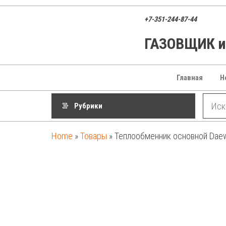
Перейти
к
+7-351-244-87-44
содержимому
ГАЗОВЩИК ин
ГАЗОВЩИК
Газовые
котлы,
запчасти и
оборудование
Главная
Н
для
отопления
Рубрики
Home
»
Товары
»
Теплообменник основной Daewo