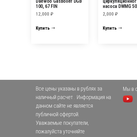
Daewoo Gasboiler DGB
циркуляционног
100, 67 FIN
насоса DWMG 50
12,000
₽
2,000
₽
Купить
Купить
Все цены указаны в рублях за
Мы в с
наличный расчет . Информация на
данном сайте не является
публичной офертой.
Уважаемые покупатели,
пожалуйста уточняйте