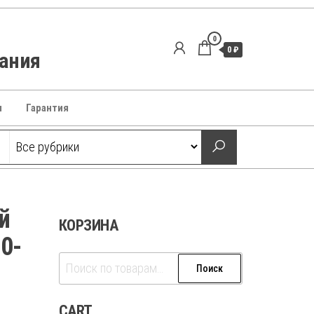
0
0 ₽
вания
ы
Гарантия
й
КОРЗИНА
0-
Искать:
Поиск
CART