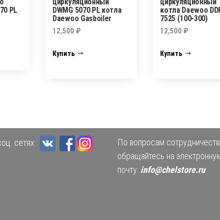
о
циркуляционный
циркуляционный
70 PL
DWMG 5070 PL котла
котла Daewoo DD
Daewoo Gasboiler
7525 (100-300)
12,500
₽
12,500
₽
Купить
Купить
По вопросам сотрудничеств
оц. сетях:
обращайтесь на электронну
почту:
info@chelstore.ru