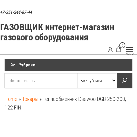
Перейти
к
+7-351-244-87-44
содержимому
ГАЗОВЩИК интернет-магазин
газового оборудования
0
ГАЗОВЩИК
Газовые
Меню
котлы,
запчасти и
Рубрики
оборудование
для
отопления
Home
»
Товары
»
Теплообменник Daewoo DGB 250-300,
122 FIN