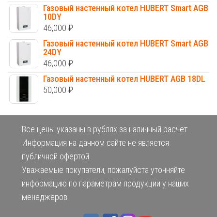
Газовый настенный котел HUBERT Smart AGB
10DY
46,000
₽
Газовый настенный котел HUBERT Smart AGB
24DY
46,000
₽
Газовый настенный котел HUBERT AGB 18DL
50,000
₽
Все цены указаны в рублях за наличный расчет .
Информация на данном сайте не является
публичной офертой.
Уважаемые покупатели, пожалуйста уточняйте
информацию по параметрам продукции у наших
менеджеров.