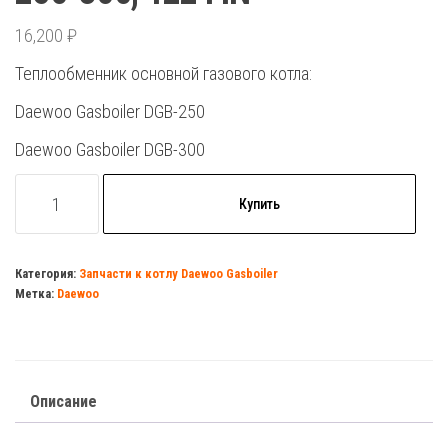
16,200
₽
Теплообменник основной газового котла:
Daewoo Gasboiler DGB-250
Daewoo Gasboiler DGB-300
Количество
Купить
товара
Теплообменник
Daewoo
Категория:
Запчасти к котлу Daewoo Gasboiler
Метка:
Daewoo
DGB
250-
300,
122
Описание
FIN