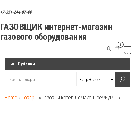
Перейти
к
+7-351-244-87-44
содержимому
ГАЗОВЩИК интернет-магазин
газового оборудования
0
ГАЗОВЩИК
Газовые
Меню
котлы,
запчасти и
Рубрики
оборудование
для
отопления
Home
»
Товары
»
Газовый котел Лемакс Премиум 16