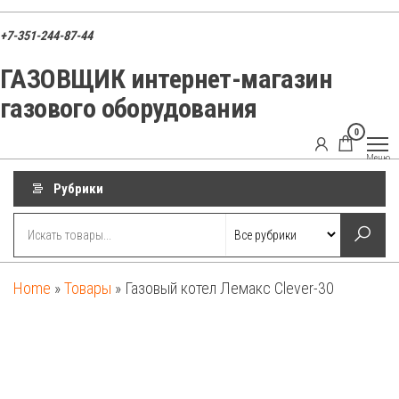
Перейти
к
+7-351-244-87-44
содержимому
ГАЗОВЩИК интернет-магазин
газового оборудования
0
ГАЗОВЩИК
Газовые
Меню
котлы,
запчасти и
Рубрики
оборудование
для
отопления
Home
»
Товары
»
Газовый котел Лемакс Clever-30