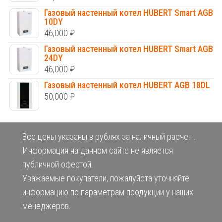
Газовый настенный котел HUBERT Smart AGB
10DY
46,000
₽
Газовый настенный котел HUBERT Smart AGB
24DY
46,000
₽
Газовый настенный котел HUBERT AGB 18DL
50,000
₽
Все цены указаны в рублях за наличный расчет .
Информация на данном сайте не является
публичной офертой.
Уважаемые покупатели, пожалуйста уточняйте
информацию по параметрам продукции у наших
менеджеров.