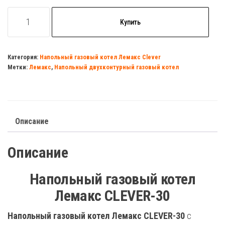
Количество
Купить
товара
Газовый
котел
Категория:
Напольный газовый котел Лемакс Clever
Метки:
Лемакс
,
Напольный двухконтурный газовый котел
Лемакс
Clever-
30
Описание
Описание
Напольный газовый котел
Лемакс CLEVER-30
Напольный газовый котел Лемакс CLEVER-30
с