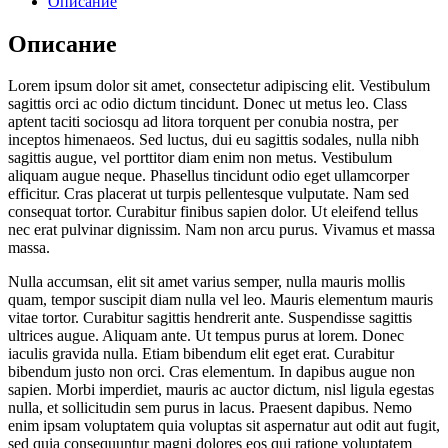
Описание
Описание
Lorem ipsum dolor sit amet, consectetur adipiscing elit. Vestibulum
sagittis orci ac odio dictum tincidunt. Donec ut metus leo. Class
aptent taciti sociosqu ad litora torquent per conubia nostra, per
inceptos himenaeos. Sed luctus, dui eu sagittis sodales, nulla nibh
sagittis augue, vel porttitor diam enim non metus. Vestibulum
aliquam augue neque. Phasellus tincidunt odio eget ullamcorper
efficitur. Cras placerat ut turpis pellentesque vulputate. Nam sed
consequat tortor. Curabitur finibus sapien dolor. Ut eleifend tellus
nec erat pulvinar dignissim. Nam non arcu purus. Vivamus et massa
massa.
Nulla accumsan, elit sit amet varius semper, nulla mauris mollis
quam, tempor suscipit diam nulla vel leo. Mauris elementum mauris
vitae tortor. Curabitur sagittis hendrerit ante. Suspendisse sagittis
ultrices augue. Aliquam ante. Ut tempus purus at lorem. Donec
iaculis gravida nulla. Etiam bibendum elit eget erat. Curabitur
bibendum justo non orci. Cras elementum. In dapibus augue non
sapien. Morbi imperdiet, mauris ac auctor dictum, nisl ligula egestas
nulla, et sollicitudin sem purus in lacus. Praesent dapibus. Nemo
enim ipsam voluptatem quia voluptas sit aspernatur aut odit aut fugit,
sed quia consequuntur magni dolores eos qui ratione voluptatem