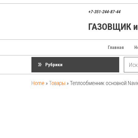
Перейти
к
+7-351-244-87-44
содержимому
ГАЗОВЩИК ин
ГАЗОВЩИК
Газовые
котлы,
запчасти и
оборудование
Главная
Н
для
отопления
Рубрики
Home
»
Товары
»
Теплообменник основной Navi