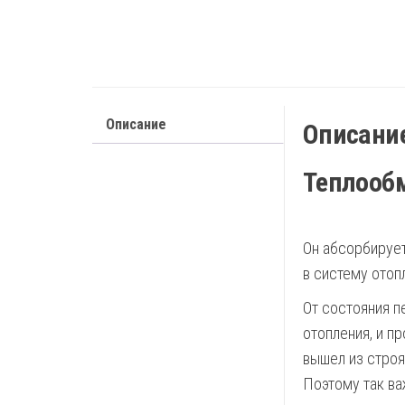
Описание
Описани
Теплообм
Он абсорбирует
в систему отоп
От состояния п
отопления, и п
вышел из строя,
Поэтому так ва