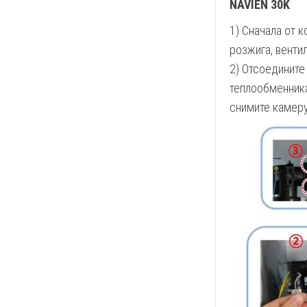
NAVIEN 30K
:
1) Сначала от 
розжига, венти
2) Отсоедините
теплообменника
снимите камеру