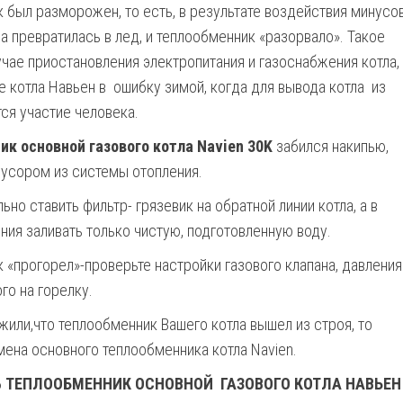
 был разморожен, то есть, в результате воздействия минусо
а превратилась в лед, и теплообменник «разорвало». Такое
чае приостановления электропитания и газоснабжения котла,
е котла Навьен в ошибку зимой, когда для вывода котла из
ся участие человека.
к основной газового котла Navien 30K
забился накипью,
усором из системы отопления.
но ставить фильтр- грязевик на обратной линии котла, а в
ния заливать только чистую, подготовленную воду.
 «прогорел»-проверьте настройки газового клапана, давления
го на горелку.
жили,что теплообменник Вашего котла вышел из строя, то
ена основного теплообменника котла Navien.
Ь
ТЕПЛООБМЕННИК
ОСНОВНОЙ ГАЗОВОГО КОТЛА НАВЬЕН