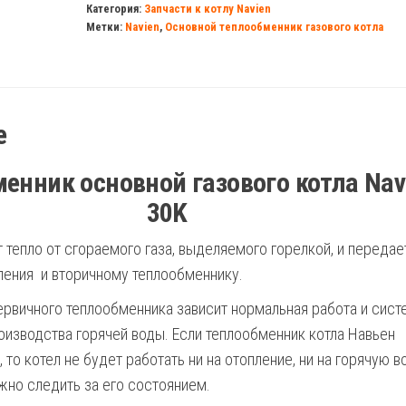
Категория:
Запчасти к котлу Navien
Navien
Метки:
Navien
,
Основной теплообменник газового котла
Ace/Deluxe
30K
е
енник основной газового котла Nav
30K
 тепло от сгораемого газа, выделяемого горелкой, и передае
ления и вторичному теплообменнику.
ервичного теплообменника зависит нормальная работа и сис
роизводства горячей воды. Если теплообменник котла Навьен
 то котел не будет работать ни на отопление, ни на горячую в
жно следить за его состоянием.