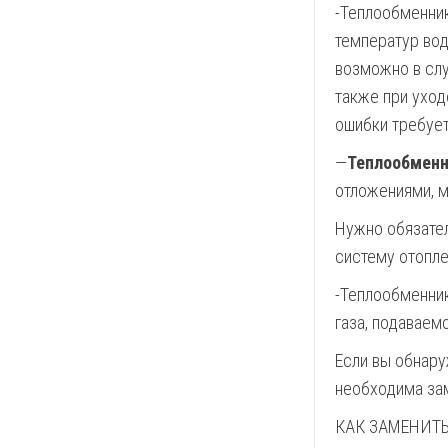
-Теплообменник
температур вод
возможно в слу
также при уход
ошибки требует
—
Теплообменни
отложениями, м
Нужно обязатель
систему отопле
-Теплообменник
газа, подаваемо
Если вы обнару
необходима зам
КАК ЗАМЕНИТ