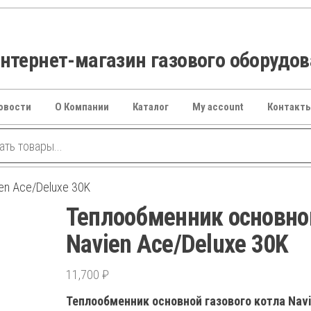
тернет-магазин газового оборудо
овости
О Компании
Каталог
My account
Контакт
en Ace/Deluxe 30K
Теплообменник основно
Navien Ace/Deluxe 30K
11,700
₽
Теплообменник основной газового котла Nav