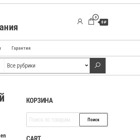
0
0 ₽
вания
ы
Гарантия
й
КОРЗИНА
Искать:
Поиск
ien
CART