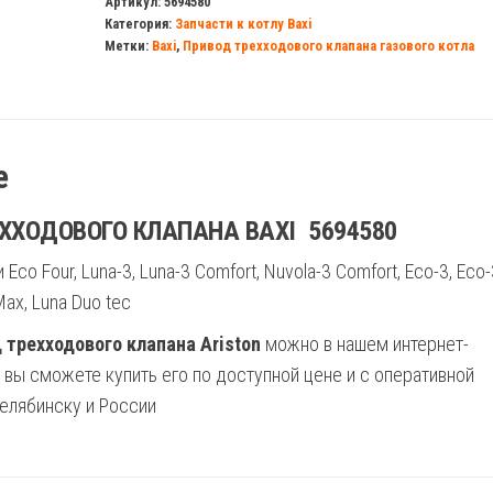
Артикул:
5694580
Категория:
Запчасти к котлу Baxi
клапана
Метки:
Baxi
,
Привод трехходового клапана газового котла
котла
Baxi
EcoFour,
Luna,
е
Luna-
3,
ХХОДОВОГО КЛАПАНА BAXI 5694580
Luna-
 Eco Four, Luna-3, Luna-3 Comfort, Nuvola-3 Comfort, Eco-3, Eco-
3
ax, Luna Duo tec
Comfort
 трехходового клапана Ariston
можно в нашем интернет-
с вы сможете купить его по доступной цене и с оперативной
елябинску и России