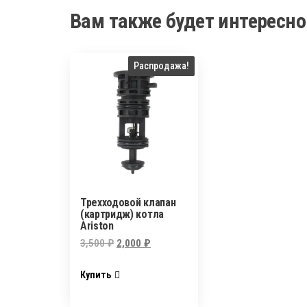
Вам также будет интересн
Распродажа!
Трехходовой клапан
(картридж) котла
Ariston
Первоначальная
Текущая
3,500
₽
2,000
₽
цена
цена:
Купить
составляла
2,000 ₽.
3,500 ₽.