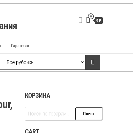
0
0 ₽
вания
ы
Гарантия
КОРЗИНА
ur,
Искать:
Поиск
CART