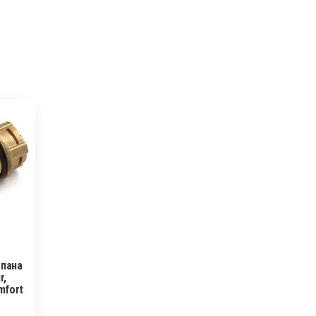
апана
r,
mfort