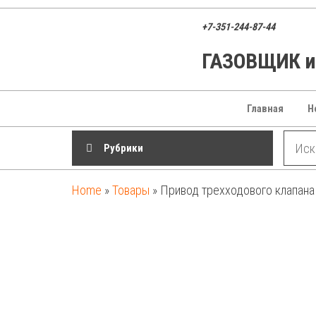
Перейти
к
+7-351-244-87-44
содержимому
ГАЗОВЩИК ин
ГАЗОВЩИК
Газовые
котлы,
запчасти и
оборудование
Главная
Н
для
отопления
Рубрики
Home
»
Товары
»
Привод трехходового клапана ко