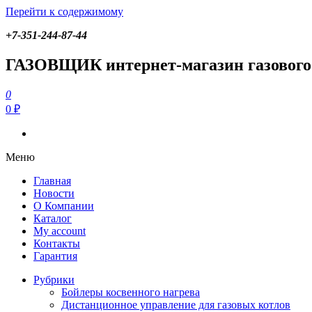
Перейти к содержимому
+7-351-244-87-44
ГАЗОВЩИК
Газовые котлы, запчасти и оборудование для отопления
ГАЗОВЩИК интернет-магазин газового
0
ГАЗОВЩИК
Газовые котлы, запчасти и оборудование для отопления
0 ₽
Меню
Главная
Новости
О Компании
Каталог
My account
Контакты
Гарантия
Рубрики
Бойлеры косвенного нагрева
Дистанционное управление для газовых котлов