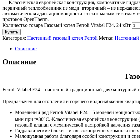
— Классическая европейская конструкция, композитные гидра
первичный теплообменник из меди, вторичный – из нержавеющ
автоматическая адаптация мощности котла к малым системам о
протокол OpenTherm.
Количество товара Газовый котел Ferroli Vitabel F24, 24 кВт
Купить
Категория:
Настенный газовый котел Ferroli
Метка:
Настенный 
Описание
Описание
Газо
Ferroli Vitabel F24 – настенный традиционный двухконтурный 
Предназначен для отопления и горячего водоснабжения кварт
Модельный ряд Ferroli Vitabel F24 – 5 моделей мощностью
o
мин при t=30
C.·Классическая европейская конструкция
газовый клапан с механической настройкой давления газа
Гидравлические блоки – из высокопрочных композитных 
Малошумная работа благодаря особой конструкции и спец