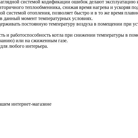
 наглядной системой кодификации ошибок делают эксплуатацию 
торичного теплообменника, снижая время нагрева и ускоряя под
й системой отопления, позволяет быстро и в то же время плавно,
в данный момент температурных условиях.
держивать постоянную температуру воздуха в помещении при ус
сть и работоспособность котла при снижении температуры в по
чанию) или на сжиженным газе.
для любого интерьера.
ашем интернет-магазине