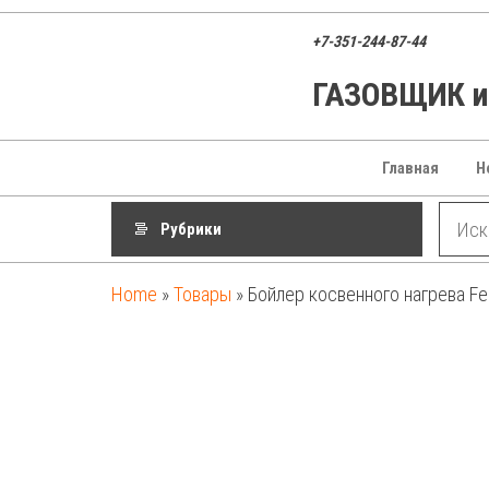
Перейти
к
+7-351-244-87-44
содержимому
ГАЗОВЩИК ин
ГАЗОВЩИК
Газовые
котлы,
запчасти и
оборудование
Главная
Н
для
отопления
Рубрики
Home
»
Товары
»
Бойлер косвенного нагрева Fed