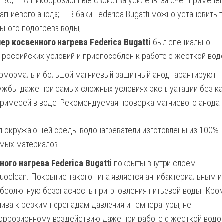
ГВС; — Антикоррозионные свойства усилены за счёт примене
гниевого анода; — В баки Federica Bugatti можно установить 
ьного подогрева воды;
ер косвенного нагрева Federica Bugatti
был специально
 российских условий и приспособлен к работе с жёсткой вод
рмоэмаль и большой магниевый защитный анод гарантируют
ужбы даже при самых сложных условиях эксплуатации без ка
римесей в воде. Рекомендуемая проверка магниевого анода
я окружающей среды водонагреватели изготовлены из 100%
мых материалов.
ого нагрева Federica Bugatti
покрыты внутри слоем
uoclean. Покрытие такого типа является антибактериальным и
абсолютную безопасность приготовления питьевой воды. Кро
йчива к резким перепадам давления и температуры, не
оррозионному воздействию даже при работе с жёсткой водо