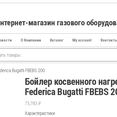
тернет-магазин газового оборудо
овости
О Компании
Каталог
My account
Контакт
erica Bugatti FBEBS 200
Бойлер косвенного нагр
Federica Bugatti FBEBS 2
73,783
₽
Характеристики