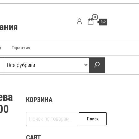
0
0 ₽
вания
ы
Гарантия
ева
КОРЗИНА
00
Искать:
Поиск
CART