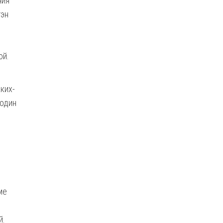
ния
тэн
ой.
ких-
 один
ме
й.