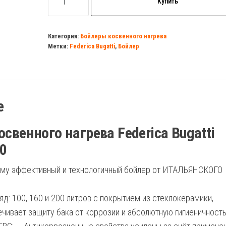
Купить
товара
Бойлер
косвенного
Категория:
Бойлеры косвенного нагрева
Метки:
Federica Bugatti
,
Бойлер
нагрева
Federica
Bugatti
FBEBS
е
200
освенного нагрева Federica Bugatti
0
му эффективный и технологичный бойлер от ИТАЛЬЯНСКОГО
д: 100, 160 и 200 литров с покрытием из стеклокерамики,
чивает защиту бака от коррозии и абсолютную гигиеничност