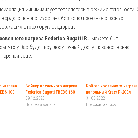
лоизоляция минимизирует теплопотери в режиме готовности. 
 твердого пенополиуретана без использования опасных
одержащих фторхлоруглеводороды.
свенного нагрева Federica Bugatti
Вы можете быть
ом, что у Вас будет круглосуточный доступ к качественно
 горячей воде.
о нагрева
Бойлер косвенного нагрева
Бойлер косвенного нагрева
BEBS 100
Federica Bugatti FBEBS 160
напольный Krats P-200л
09.12.2020
31.05.2022
Похожая запись
Похожая запись