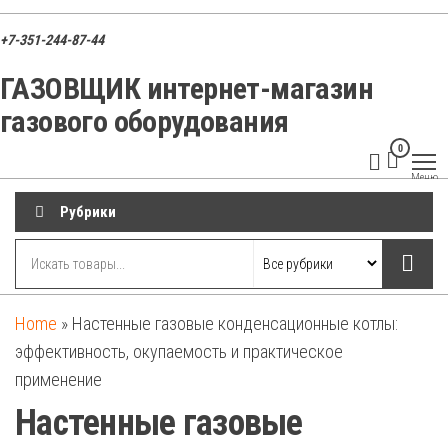
Перейти
к
+7-351-244-87-44
содержимому
ГАЗОВЩИК интернет-магазин
газового оборудования
0
ГАЗОВЩИК
Газовые
Меню
котлы,
запчасти и
Рубрики
оборудование
для
отопления
Home
»
Настенные газовые конденсационные котлы:
эффективность, окупаемость и практическое
применение
Настенные газовые