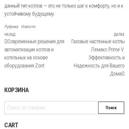
данный тип котлов — это не только шаг к комфорту, но и к
устойчивому будущему.
Рубрика
Новости
Навигация
Предыдущая
НАЗАД
ДАЛЕЕ
С
Современные решения для
Газовые настенные котлы
запись
з
по
автоматизации котлов и
Лемакс Prime V:
записям
котельных на основе
Эффективность и
оборудования Zont
Надежность для Вашего
Дома
КОРЗИНА
Искать:
Поиск
CART